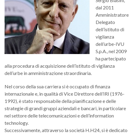
Sergio Biasini,
Innovazione e Ricerca
B
S
Se
dal 2011
Amministratore
Area Comunicazione
B
I
Delegato
M
V
B
dell’istituto di
Media Gallery
B
e
A
vigilanza
Ve
I
V
B
Contatti
dell’urbe-IVU
R
B
C
M
S.p.A., nel 2009
az
ha partecipato
Se
P
I
B
G
P
C
D
B
alla procedura di acquisizione dell’istituto di vigilanza
Di
in
dell’urbe in amministrazione straordinaria.
e
A
S
S
F
C
D
D
S
B
Nel corso della sua carriera si è occupato di finanza
se
Se
e
a
i
B
uf
di
internazionale e, in qualità di Vice Direttore dell’IRI (1976-
V
in
B
sp
c
1992), è stato responsabile della pianificazione e delle
N
S
B
S
I
S
n
strategie di grandi gruppi aziendali e bancari, in particolare
L
nel settore delle telecomunicazioni e dell’information
S
B
A
G
I
di
d
sp
B
Va
U
N
B
c
technology.
N
cl
S
v
Successivamente, attraverso la società H.H24, si è dedicato
so
S
P
n
P
T
S
G
e