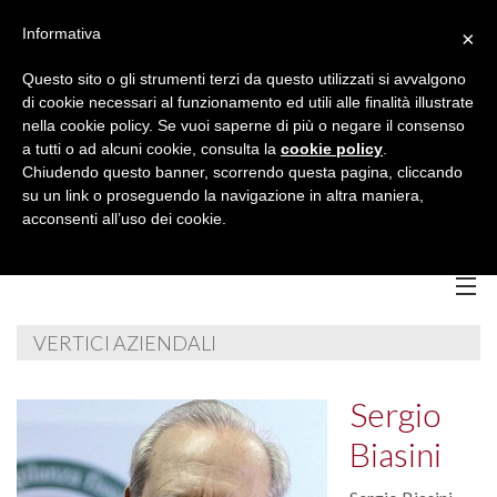
Informativa
×
Questo sito o gli strumenti terzi da questo utilizzati si avvalgono
di cookie necessari al funzionamento ed utili alle finalità illustrate
nella cookie policy. Se vuoi saperne di più o negare il consenso
a tutti o ad alcuni cookie, consulta la
cookie policy
.
Chiudendo questo banner, scorrendo questa pagina, cliccando
su un link o proseguendo la navigazione in altra maniera,
acconsenti all’uso dei cookie.
VERTICI AZIENDALI
Home
Chi Siamo
Sergio
B
Biasini
Servizi
B
C