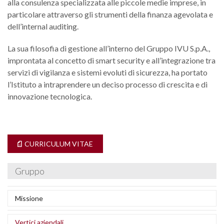
alla consulenza specializzata alle piccole medie imprese, in
M
G
V
e
particolare attraverso gli strumenti della finanza agevolata e
P
cl
S
s
d
sa
S
B
E
Cl
M
s
B
Is
dell’internal auditing.
v
A
lo
m
p
A
a
P
P
S
La sua filosofia di gestione all’interno del Gruppo IVU S.p.A.,
S
o
C
Cl
S
e
improntata al concetto di smart security e all’integrazione tra
fo
i
C
e
l
e
servizi di vigilanza e sistemi evoluti di sicurezza, ha portato
E
di
v
M
P
l’Istituto a intraprendere un deciso processo di crescita e di
s
r
S
S
innovazione tecnologica.
c
it
Q
a
T
e
B
v
G
di
e
de
a
i
a
Al
D
e
re
s
vi
e
C
CURRICULUM VITAE
a
s
di
R
m
e
i
s
v
R
c
Gruppo
I
a
c
s
C
t
e
as
F
B
fa
i
h
Gi
Missione
o
A
F
N
in
R
F
Vertici aziendali
d
e
D