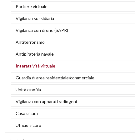
C
A
Portiere virtuale
S
S
I
c
r
S
d
T
al
Vigilanza sussidiaria
a
d
a
d
r
v
U
Vigilanza con drone (SAPR)
A
R
S
d
in
Antiterrorismo
a
a
s
F
E
d
Antipirateria navale
U
V
Pu
F
c
Cl
Interattività virtuale
ci
r
r
e
A
Guardia di area residenziale/commerciale
S
h
M
e
E
Unità cinofila
C
di
cl
s
C
Vigilanza con apparati radiogeni
V
a
a
ri
Casa sicura
v
C
Ufficio sicuro
G
P
a