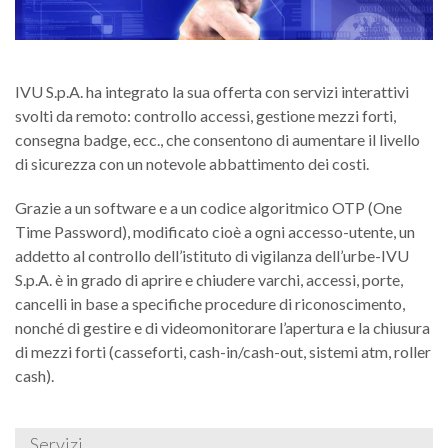
Innovazione e Ricerca
B
S
Se
Area Comunicazione
B
I
M
V
B
IVU S.p.A. ha integrato la sua offerta con servizi interattivi
Media Gallery
B
e
A
svolti da remoto: controllo accessi, gestione mezzi forti,
Ve
I
V
B
consegna badge, ecc., che consentono di aumentare il livello
Contatti
R
B
C
M
di sicurezza con un notevole abbattimento dei costi.
az
Se
P
I
B
G
P
C
Grazie a un software e a un codice algoritmico OTP (One
D
B
Di
Time Password), modificato cioè a ogni accesso-utente, un
in
e
A
S
S
addetto al controllo dell’istituto di vigilanza dell’urbe-IVU
F
C
D
D
S.p.A. è in grado di aprire e chiudere varchi, accessi, porte,
S
B
se
Se
e
a
i
B
uf
cancelli in base a specifiche procedure di riconoscimento,
di
V
in
B
nonché di gestire e di videomonitorare l’apertura e la chiusura
sp
c
N
S
B
S
I
S
n
di mezzi forti (casseforti, cash-in/cash-out, sistemi atm, roller
L
cash).
S
B
A
G
I
di
d
sp
B
Va
U
N
B
c
N
cl
S
v
so
S
P
n
Servizi
P
T
S
G
e