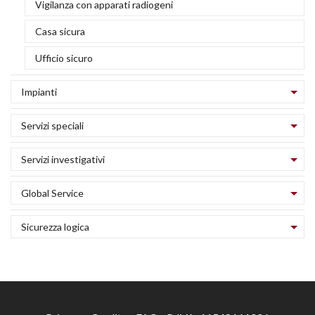
Vigilanza con apparati radiogeni
f
w
Casa sicura
A
A
Ufficio sicuro
D
n
m
(
Impianti
G
i
Servizi speciali
di
a
Servizi investigativi
a
A
r
Global Service
m
Sicurezza logica
U
e
ci
V