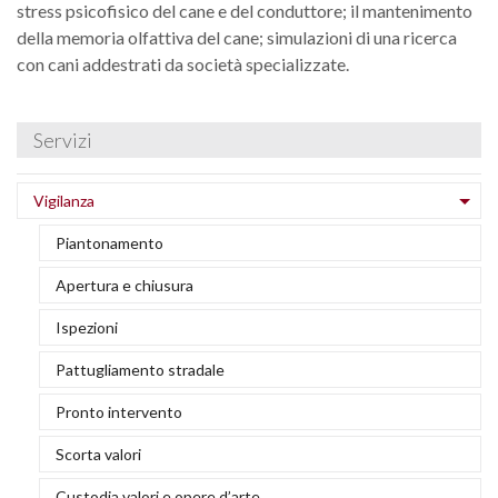
C
stress psicofisico del cane e del conduttore; il mantenimento
A
S
S
della memoria olfattiva del cane; simulazioni di una ricerca
I
c
r
S
d
T
al
con cani addestrati da società specializzate.
a
d
a
d
r
v
U
A
R
S
d
in
Servizi
a
a
s
F
E
d
U
Vigilanza
V
Pu
F
c
Cl
ci
Piantonamento
r
r
e
A
S
Apertura e chiusura
h
M
e
E
C
Ispezioni
di
cl
s
C
V
Pattugliamento stradale
a
a
ri
v
Pronto intervento
C
Scorta valori
G
P
a
Custodia valori e opere d’arte