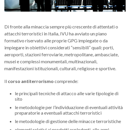
Innovazione e Ricerca
B
S
Se
Area Comunicazione
B
I
M
V
B
Di fronte alla minaccia sempre più crescente di attentati o
Media Gallery
B
e
A
attacchi terroristici in Italia, IVU ha avviato un piano
Ve
I
V
B
formativo riservato alle proprie GPG impiegate o da
Contatti
R
B
C
M
impiegare in obiettivi considerati “sensibili” quali: porti,
az
aeroporti, stazioni ferroviarie, metropolitane, ambasciate,
Se
P
I
B
G
P
C
D
B
musei e complessi monumentali, multinazionali,
Di
in
manifestazioni istituzionali, culturali, religiose e sportive.
e
A
S
S
F
C
D
D
Il
corso antiterrorismo
comprende:
S
B
se
Se
e
a
i
B
uf
di
V
le principali tecniche di attacco alle varie tipologie di
in
B
sp
c
sito
N
S
B
S
I
S
n
L
le metodologie per l’individuazione di eventuali attività
S
B
A
G
I
di
d
sp
B
preparatorie a eventuali attacchi terroristici
Va
U
N
B
c
N
le metodologie di gestione delle minacce terroristiche
cl
S
v
so
S
P
n
P
T
S
G
e
elementi relativi ai prodotti esplodenti, alle armi