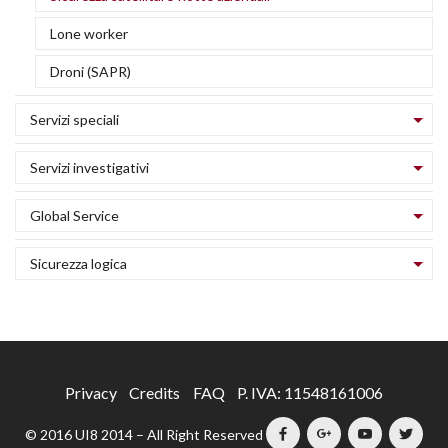
v
G
e
Lone worker
e
g
Droni (SAPR)
V
o
vi
s
Servizi speciali
e
G
Servizi investigativi
V
H
c
c
Global Service
e
d
S
Sicurezza logica
S
(
sa
T
f
A
s
a
Privacy
Credits
FAQ
P. IVA: 11548161006
I
A
© 2016 UI8 2014 – All Right Reserved
L
v