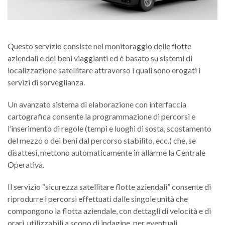
Innovazione e Ricerca
B
S
Se
Area Comunicazione
B
I
M
V
B
Questo servizio consiste nel monitoraggio delle flotte
Media Gallery
B
e
A
aziendali e dei beni viaggianti ed è basato su sistemi di
Ve
I
V
B
localizzazione satellitare attraverso i quali sono erogati i
Contatti
R
B
C
M
servizi di sorveglianza.
az
Se
P
I
B
G
P
C
Un avanzato sistema di elaborazione con interfaccia
D
B
Di
cartografica consente la programmazione di percorsi e
in
e
A
S
S
l’inserimento di regole (tempi e luoghi di sosta, scostamento
F
C
D
D
del mezzo o dei beni dal percorso stabilito, ecc.) che, se
S
B
se
Se
e
a
i
B
uf
disattesi, mettono automaticamente in allarme la Centrale
di
V
in
B
Operativa.
sp
c
N
S
B
S
I
S
n
L
Il servizio “sicurezza satellitare flotte aziendali” consente di
S
B
A
G
I
di
d
sp
B
riprodurre i percorsi effettuati dalle singole unità che
Va
U
N
B
c
N
compongono la flotta aziendale, con dettagli di velocità e di
cl
S
v
so
S
P
n
orari, utilizzabili a scopo di indagine, per eventuali
P
T
S
G
e