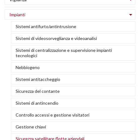
C
A
S
S
I
c
r
S
d
Impianti
T
al
a
d
a
d
Sistemi antifurto/antintrusione
r
v
U
A
R
S
d
in
Sistemi di videosorveglianza e videoanalisi
a
a
s
F
E
d
Sistemi di centralizzazione e supervisione impianti
U
tecnologici
V
Pu
F
c
Cl
ci
Nebbiogeno
r
r
e
A
Sistemi antitaccheggio
S
h
M
e
E
Sicurezza del contante
C
di
cl
s
C
V
Sistemi di antincendio
a
a
ri
Controllo accessi e gestione visitatori
v
C
Gestione chiavi
G
P
a
Sicurezza satellitare flotte aziendali