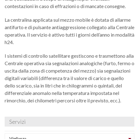
M
G
V
e
contestazioni in caso di effrazioni o di mancate consegne.
P
cl
S
s
d
sa
S
B
E
Cl
M
s
B
Is
v
La centralina applicata sul mezzo mobile è dotata di allarme
A
lo
m
p
antifurto e di pulsante antiaggressione collegato alla Centrale
A
a
P
P
S
S
o
C
Cl
operativa. Il servizio è attivo tutti i giorni dell’anno in modalità
S
e
fo
i
C
e
l
h24.
e
E
di
v
M
P
s
r
I sistemi di controllo satellitare gestiscono e trasmettono alla
S
S
c
it
Q
a
T
Centrale operativa sia segnalazioni analogiche (furto, fermo o
e
B
uscita dalla zona di competenza del mezzo) sia segnalazioni
v
G
di
e
de
a
digitali variabili (differenza tra il valore di carico e quello
i
a
Al
D
e
re
dello scarico, sia in litri che in chilogrammi o quintali, del
s
vi
e
C
a
s
di
differenziale anomalo nella temperatura impostata nel
R
m
e
i
s
rimorchio, dei chilometri percorsi oltre il previsto, ecc.).
v
R
c
I
a
c
s
C
t
e
as
F
B
fa
i
Servizi
h
Gi
o
A
F
N
in
R
F
d
e
D
Vigilanza